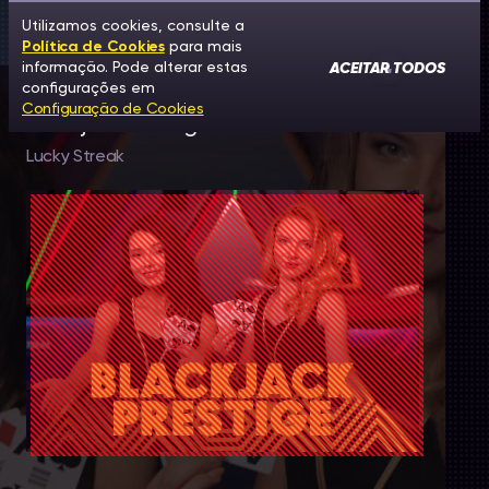
Utilizamos cookies, consulte a
Política de Cookies
para mais
ACEITAR TODOS
informação. Pode alterar estas
configurações em
Configuração de Cookies
Blackjack Prestige
Lucky Streak