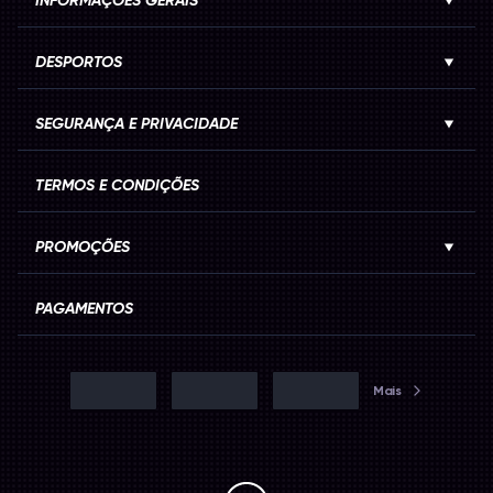
INFORMAÇÕES GERAIS
DESPORTOS
SEGURANÇA E PRIVACIDADE
TERMOS E CONDIÇÕES
PROMOÇÕES
PAGAMENTOS
Mais