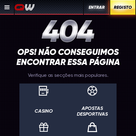
ENTRAR
REGISTO
OPS! NÃO CONSEGUIMOS
ENCONTRAR ESSA PÁGINA
Verifique as secções mais populares.
APOSTAS
CASINO
DESPORTIVAS