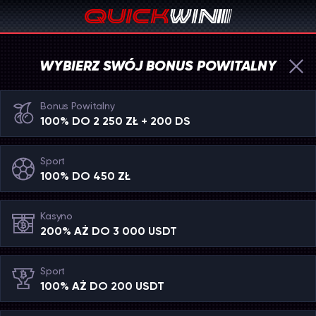
WYBIERZ SWÓJ BONUS POWITALNY
Bonus Powitalny
100% DO 2 250 ZŁ + 200 DS
Sport
100% DO 450 ZŁ
Kasyno
200% AŻ DO 3 000 USDT
Sport
100% AŻ DO 200 USDT