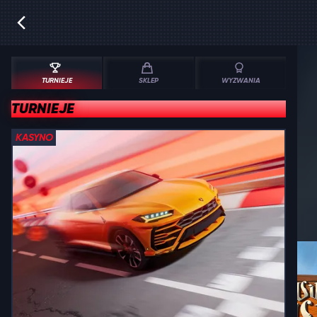
TURNIEJE
SKLEP
WYZWANIA
TURNIEJE
KASYNO