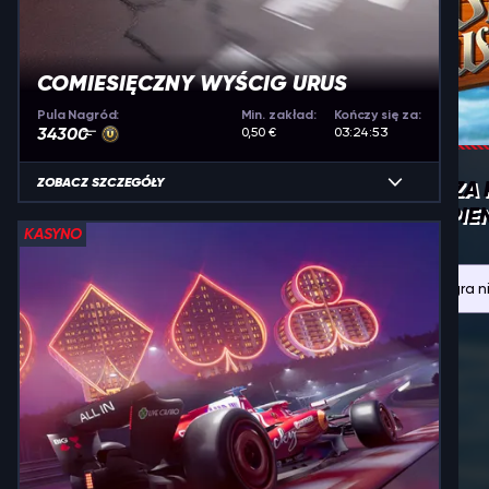
COMIESIĘCZNY WYŚCIG URUS
Pula Nagród:
Min. zakład:
Kończy się za:
34300
0,50 €
03:24:53
ZOBACZ SZCZEGÓŁY
GRAJ ZA
PIE
KASYNO
Niestety, ta gra 