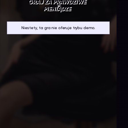
GRAJ ZA PRAWDZIWE
PIENIĄDZE
Niestety, ta gra nie oferuje trybu demo.