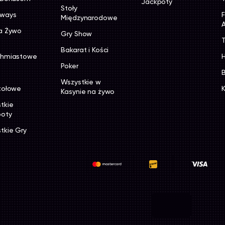
Jackpoty
Stoły
ways
F
Międzynarodowe
a Żywo
Gry Show
T
Bakarat i Kości
chmiastowe
H
Poker
B
Wszystkie w
tołowe
Kasynie na żywo
tkie
poty
tkie Gry