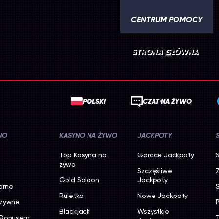
CENTRUM POMOCY
STRONA GŁÓWNA
POLSKI
CZAT NA ŻYWO
NO
KASYNO NA ŻYWO
JACKPOTY
Top Kasyna na
Gorące Jackpoty
S
żywo
Szczęśliwe
Gold Saloon
Jackpoty
arne
S
Ruletka
Nowe Jackpoty
uzywne
P
Blackjack
Wszystkie
 Bonusem
T