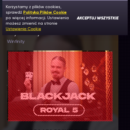
Korzystamy z plików cookies,
sprawdź
Polityka Plików Cookie
AKCEPTUJ WSZYSTKIE
po więcej informacji. Ustawienia
możesz zmienić na stronie
Ustawienia Cookie
Royal Blackjack 5
Winfinity