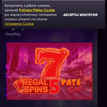
Korzystamy z plików cookies,
sprawdź
Polityka Plików Cookie
AKCEPTUJ WSZYSTKIE
po więcej informacji. Ustawienia
możesz zmienić na stronie
Ustawienia Cookie
Regal Spins 5 Pate Link
PatePlay