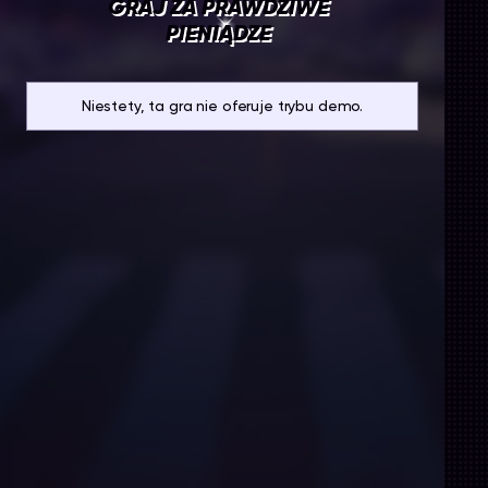
GRAJ ZA PRAWDZIWE
PIENIĄDZE
Niestety, ta gra nie oferuje trybu demo.