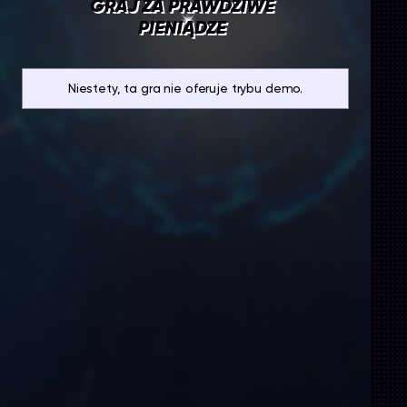
GRAJ ZA PRAWDZIWE
PIENIĄDZE
Niestety, ta gra nie oferuje trybu demo.