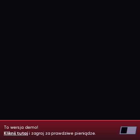
To wersja demo!
Kliknij tutaj
i zagraj za prawdziwe pieniądze.