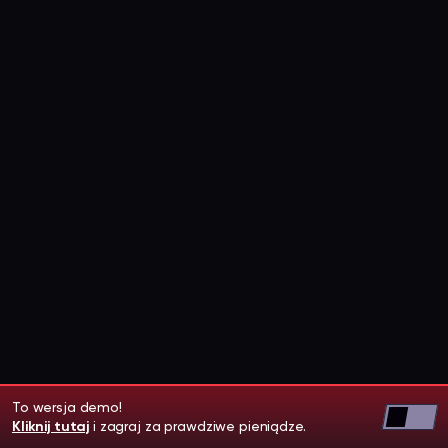
To wersja demo!
Kliknij tutaj
i zagraj za prawdziwe pieniądze.