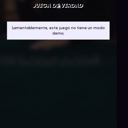
JUEGA DE VERDAD
Lamentablemente, este juego no tiene un modo
demo.