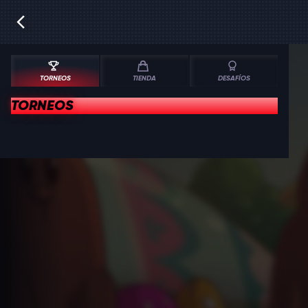
TORNEOS
TIENDA
DESAFÍOS
TORNEOS