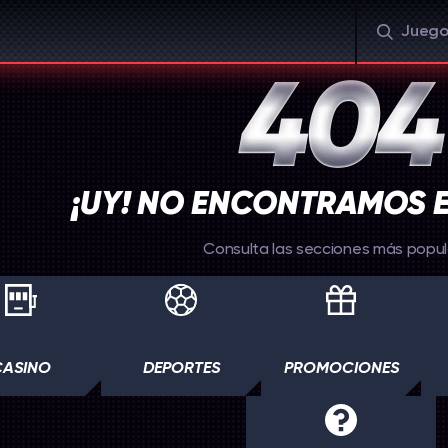
Juego
¡UY! NO ENCONTRAMOS 
Consulta las secciones más popu
CASINO
DEPORTES
PROMOCIONES