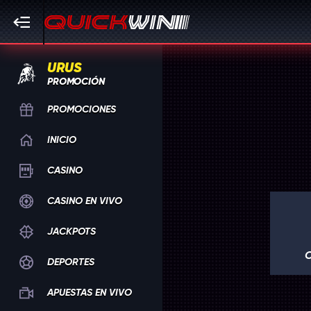
URUS
PROMOCIÓN
PROMOCIONES
INICIO
CASINO
CASINO EN VIVO
JACKPOTS
DEPORTES
APUESTAS EN VIVO