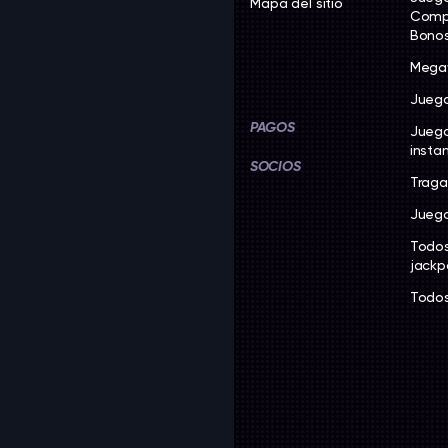
Mapa del sitio
Comp
Bono
Mega
Juego
PAGOS
Jueg
insta
SOCIOS
Trag
Jueg
Todos
jackp
Todos