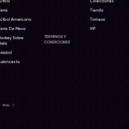
útbol
Colecciones
enis
Tienda
Fútbol Americano
Torneos
Tenis De Mesa
VIP
TÉRMINOS Y
Hockey Sobre
CONDICIONES
ielo
éisbol
Baloncesto
Más