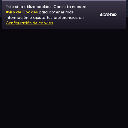
Este sitio utiliza cookies. Consulta nuestro
Aviso de Cookies
para obtener más
ACEPTAR
información o ajusta tus preferencias en
Configuración de cookies