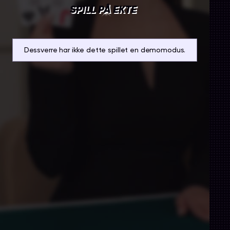
SPILL PÅ EKTE
Dessverre har ikke dette spillet en demomodus.