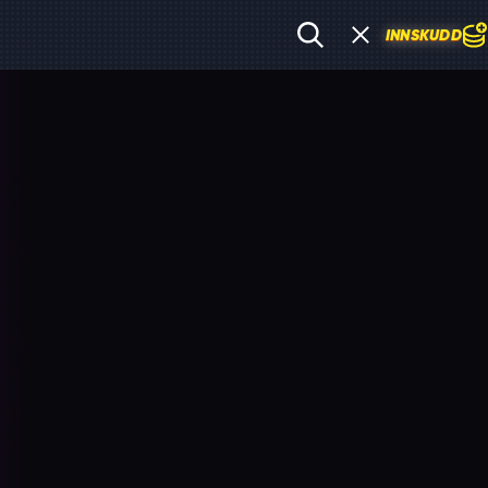
INNSKUDD