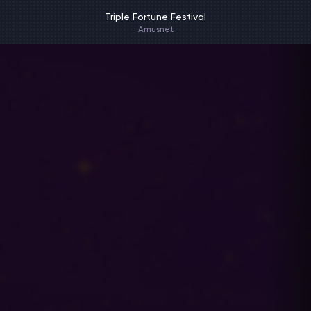
Triple Fortune Festival
Amusnet