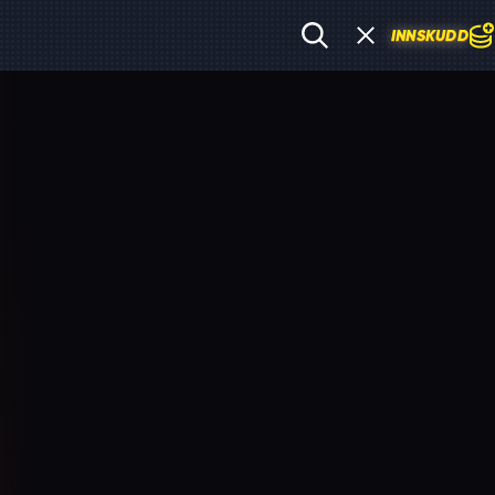
INNSKUDD