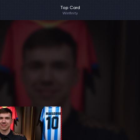
Top Card
Winfinity