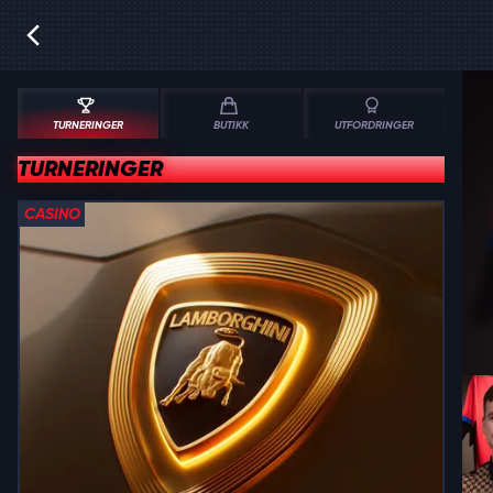
TURNERINGER
BUTIKK
UTFORDRINGER
TURNERINGER
CASINO