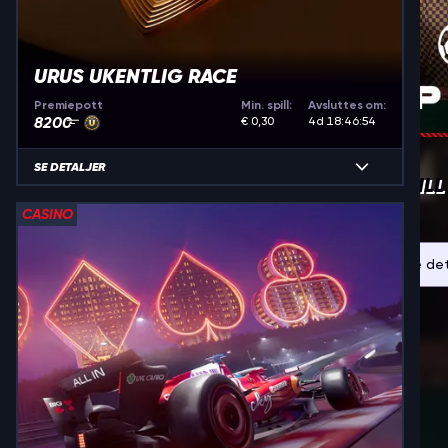
URUS UKENTLIG RACE
Premiepott
Min. spill:
Avsluttes om:
8200
€ 0,30
4d 18:46:54
SE DETALJER
SPILL
CASINO
Dessverre har ikke d