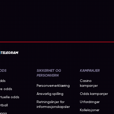
TELEGRAM
DDS
SIKKERHET OG
KAMPANJER
PERSONVERN
dds
Casino
Personvernerklæring
kampanjer
ve odds
Ansvarlig spilling
Odds kampanjer
rtuelle odds
Retningslinjer for
Utfordringer
tball
informasjonskapsler
Kolleksjoner
nnis