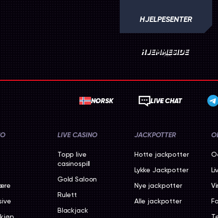
HJELPESENTER
HJEMMESIDE
NORSK
LIVE CHAT
NO
LIVE CASINO
JACKPOTTER
O
Topp live
Hotte jackpotter
O
casinospill
Lykke Jackpotter
Li
Gold Saloon
ære
Nye jackpotter
Vi
Rulett
sive
Alle jackpotter
Fo
Blackjack
kjøp
Te