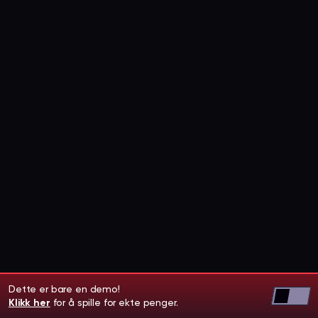
Dette er bare en demo!
Klikk her
for å spille for ekte penger.