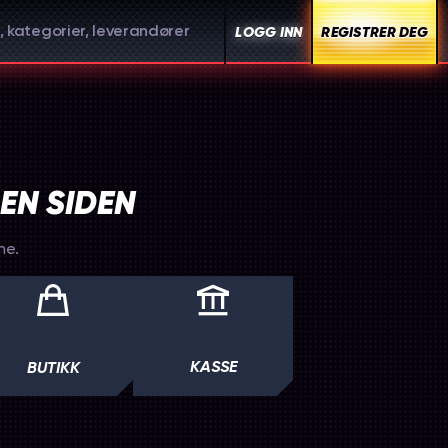
LOGG INN
REGISTRER DEG
l, kategorier, leverandører
DEN SIDEN
ne.
KASSE
BUTIKK