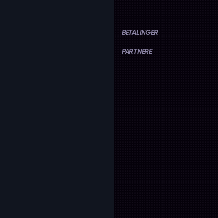
BETALINGER
PARTNERE