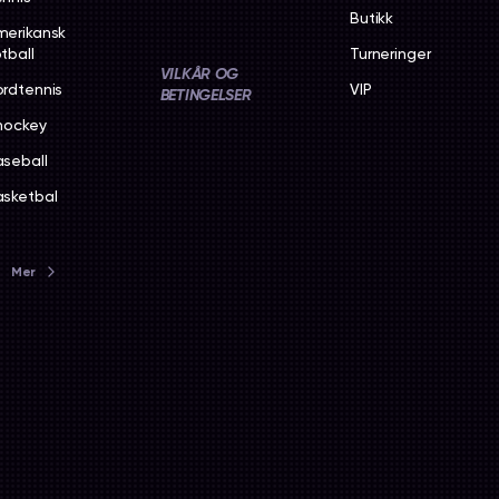
Butikk
merikansk
tball
Turneringer
VILKÅR OG
rdtennis
VIP
BETINGELSER
hockey
seball
asketbal
Mer