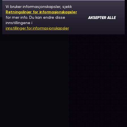
Vi bruker informasjonskapsler, sjekk
Retningslinjer for informasjonskapsler
AKSEPTER ALLE
for mer info. Du kan endre disse
innstillingene i
innstillinger for informasjonskapsler