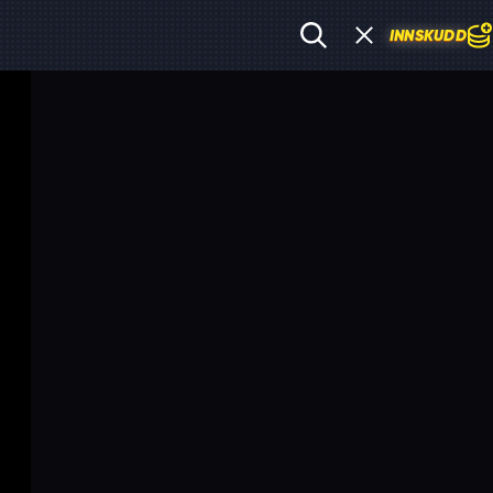
INNSKUDD