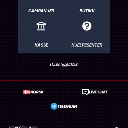
KAMPANJER
BUTIKK
KASSE
HJELPESENTER
HJEMMESIDE
NORSK
LIVE CHAT
TELEGRAM