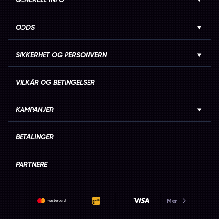
GENERELL INFO
ODDS
SIKKERHET OG PERSONVERN
VILKÅR OG BETINGELSER
KAMPANJER
BETALINGER
PARTNERE
Mer