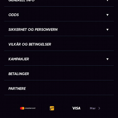
GENERELL INFO
ODDS
SIKKERHET OG PERSONVERN
VILKÅR OG BETINGELSER
KAMPANJER
BETALINGER
PARTNERE
Mer