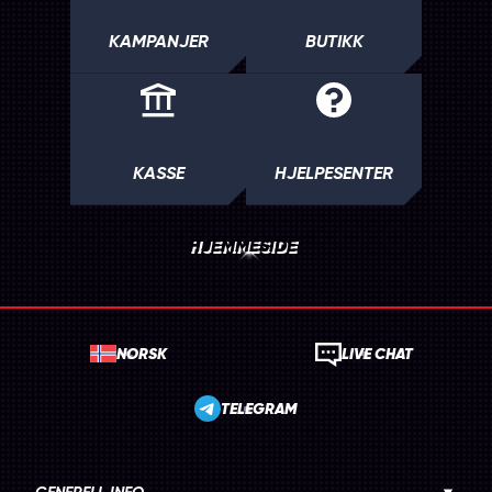
KAMPANJER
BUTIKK
KASSE
HJELPESENTER
HJEMMESIDE
NORSK
LIVE CHAT
TELEGRAM