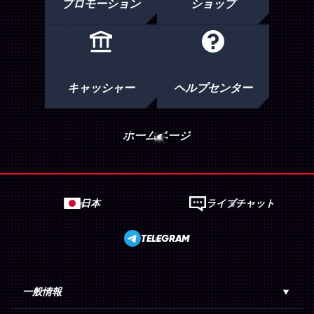
プロモーション
ショップ
キャッシャー
ヘルプセンター
ホームページ
日本
ライブチャット
TELEGRAM
一般情報