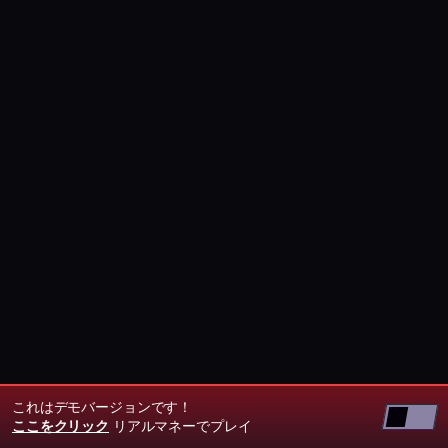
これはデモバージョンです！
ここをクリック
リアルマネーでプレイ