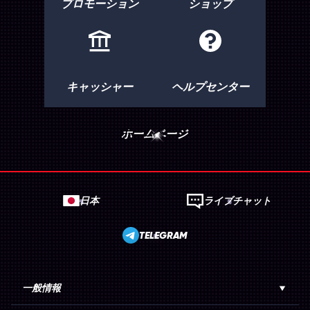
プロモーション
ショップ
キャッシャー
ヘルプセンター
ホームページ
日本
ライブチャット
TELEGRAM
一般情報