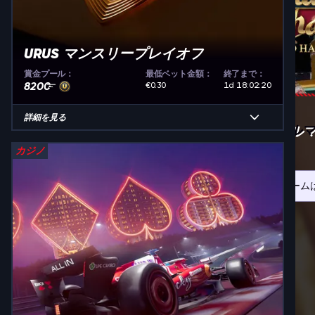
URUS マンスリープレイオフ
賞金プール：
最低ベット金額：
終了まで：
8200
€0.30
1d 18:02:20
詳細を見る
リアル
カジノ
残念ながらこのゲーム