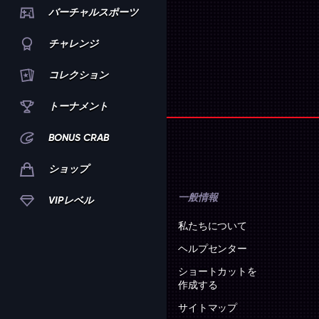
バーチャルスポーツ
チャレンジ
コレクション
トーナメント
BONUS CRAB
ショップ
一般情報
VIPレベル
私たちについて
ヘルプセンター
ショートカットを
作成する
サイトマップ