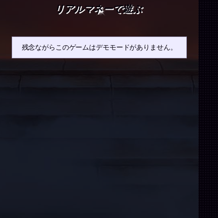
リアルマネーで遊ぶ
残念ながらこのゲームはデモモードがありません。