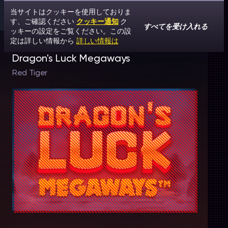
当サイトはクッキーを使用しておりま
す、ご確認ください
クッキー通知
ク
すべてを受け入れる
ッキーの設定をご覧ください。この設
定は詳しい情報から
詳しい情報は
Dragon's Luck Megaways
Red Tiger