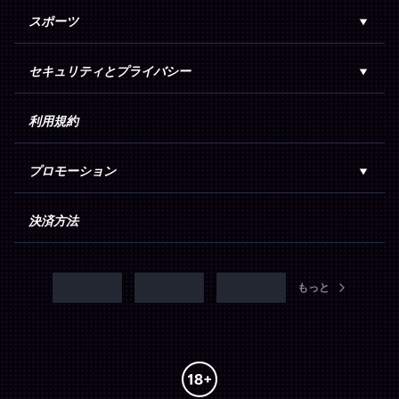
スポーツ
セキュリティとプライバシー
利用規約
プロモーション
決済方法
もっと