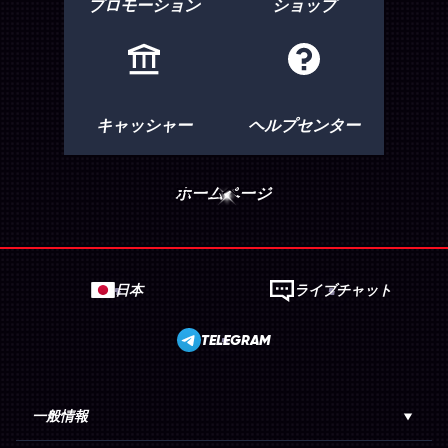
プロモーション
ショップ
キャッシャー
ヘルプセンター
ホームページ
日本
ライブチャット
TELEGRAM
一般情報