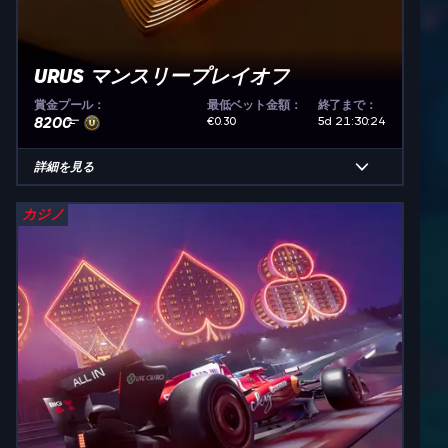
URUS マンスリープレイオフ
賞金プール：
最低ベット金額：
終了まで：
8200
€0.30
5d 21:30:24
詳細を見る
カジノ