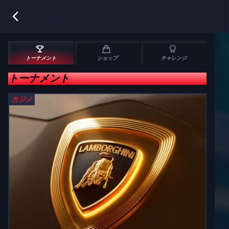
トーナメント
ショップ
チャレンジ
トーナメント
カジノ