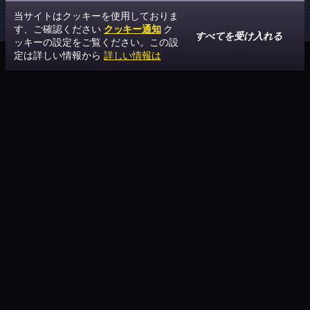
当サイトはクッキーを使用しておりま
す、ご確認ください
クッキー通知
ク
すべてを受け入れる
ッキーの設定をご覧ください。この設
定は詳しい情報から
詳しい情報は