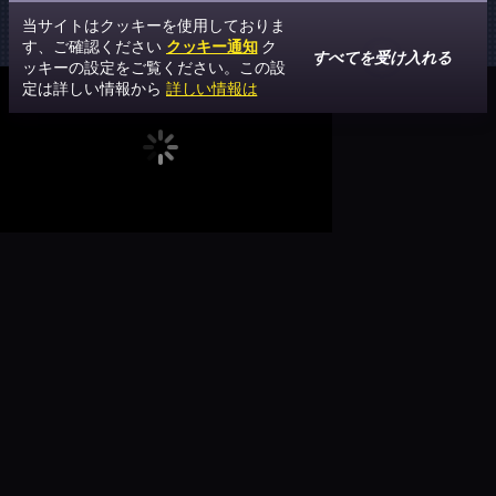
当サイトはクッキーを使用しておりま
す、ご確認ください
クッキー通知
ク
すべてを受け入れる
ッキーの設定をご覧ください。この設
定は詳しい情報から
詳しい情報は