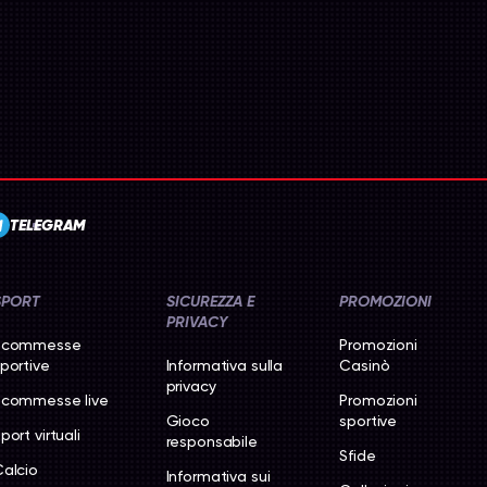
TELEGRAM
SPORT
SICUREZZA E
PROMOZIONI
PRIVACY
Scommesse
Promozioni
portive
Informativa sulla
Casinò
privacy
Scommesse live
Promozioni
Gioco
sportive
port virtuali
responsabile
Sfide
alcio
Informativa sui