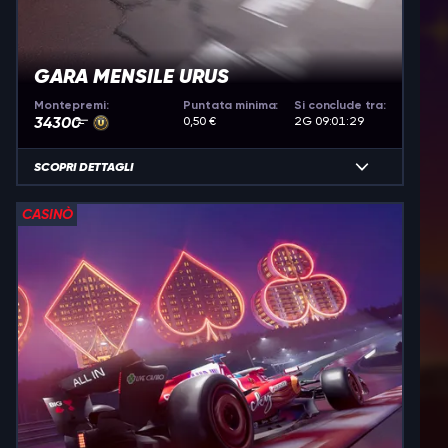
GARA MENSILE URUS
Montepremi:
Puntata minima:
Si conclude tra:
34300
0,50 €
2G 09:01:29
SCOPRI DETTAGLI
CASINÒ