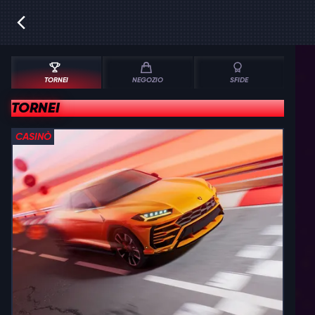
TORNEI
NEGOZIO
SFIDE
TORNEI
CASINÒ