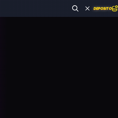
DEPOSITO