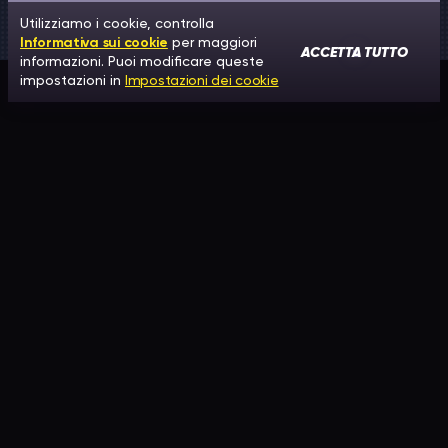
Utilizziamo i cookie, controlla
Informativa sui cookie
per maggiori
ACCETTA TUTTO
informazioni. Puoi modificare queste
impostazioni in
Impostazioni dei cookie