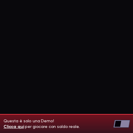
Questa è solo una Demo!
Clicca qui
per giocare con saldo reale.