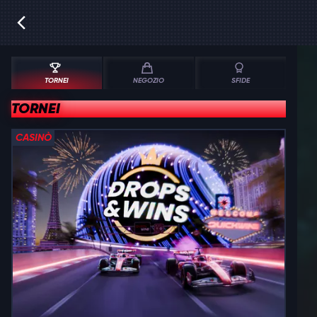
TORNEI
NEGOZIO
SFIDE
TORNEI
CASINÒ