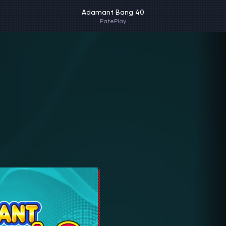
Adamant Bang 40
PatePlay