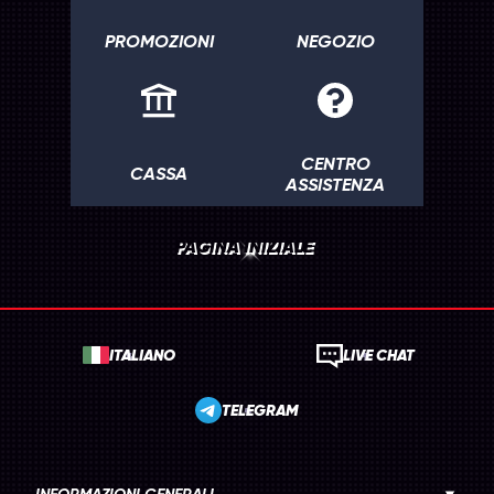
PROMOZIONI
NEGOZIO
CENTRO
CASSA
ASSISTENZA
PAGINA INIZIALE
ITALIANO
LIVE CHAT
TELEGRAM