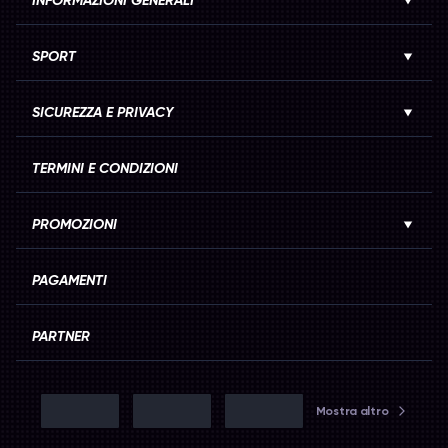
INFORMAZIONI GENERALI
SPORT
SICUREZZA E PRIVACY
TERMINI E CONDIZIONI
PROMOZIONI
PAGAMENTI
PARTNER
Mostra altro