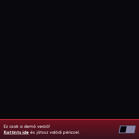
Ez csak a demó verzió!
Kattints ide
és játssz valódi pénzzel.