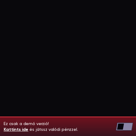
Ez csak a demó verzió!
Kattints ide
és játssz valódi pénzzel.