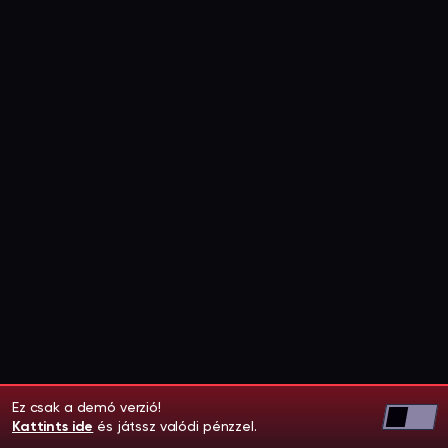
Ez csak a demó verzió!
Kattints ide
és játssz valódi pénzzel.