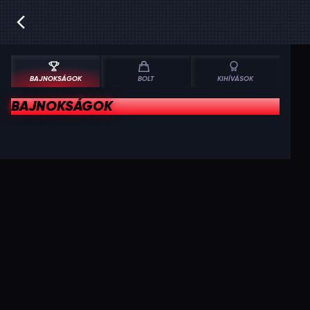
BAJNOKSÁGOK
BOLT
KIHÍVÁSOK
BAJNOKSÁGOK