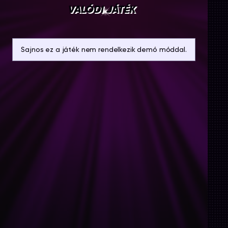
VALÓDI JÁTÉK
Sajnos ez a játék nem rendelkezik demó móddal.