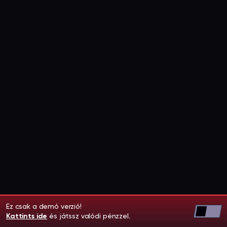
Ez csak a demó verzió!
Kattints ide
és játssz valódi pénzzel.